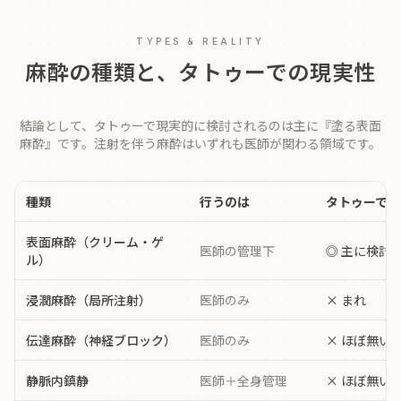
TYPES & REALITY
麻酔の種類と、タトゥーでの現実性
結論として、タトゥーで現実的に検討されるのは主に『塗る表面
麻酔』です。注射を伴う麻酔はいずれも医師が関わる領域です。
種類
行うのは
タトゥーでの
表面麻酔（クリーム・ゲ
医師の管理下
◎ 主に検討
ル）
浸潤麻酔（局所注射）
医師のみ
× まれ
伝達麻酔（神経ブロック）
医師のみ
× ほぼ無い
静脈内鎮静
医師＋全身管理
× ほぼ無い