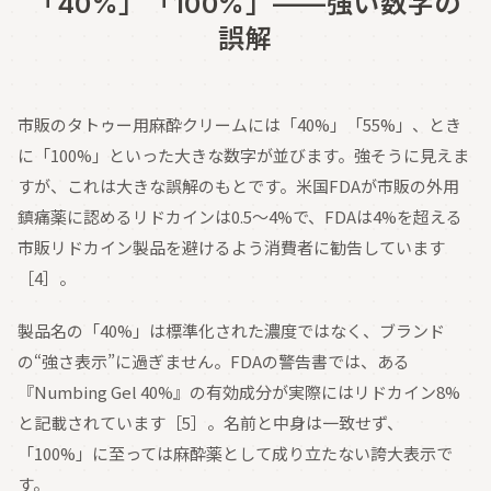
「40%」「100%」——強い数字の
誤解
市販のタトゥー用麻酔クリームには「40%」「55%」、とき
に「100%」といった大きな数字が並びます。強そうに見えま
すが、これは大きな誤解のもとです。米国FDAが市販の外用
鎮痛薬に認めるリドカインは0.5〜4%で、FDAは4%を超える
市販リドカイン製品を避けるよう消費者に勧告しています
［4］。
製品名の「40%」は標準化された濃度ではなく、ブランド
の“強さ表示”に過ぎません。FDAの警告書では、ある
『Numbing Gel 40%』の有効成分が実際にはリドカイン8%
と記載されています［5］。名前と中身は一致せず、
「100%」に至っては麻酔薬として成り立たない誇大表示で
す。