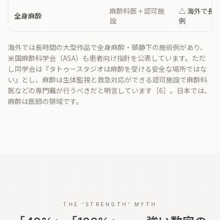
麻酔科医＋認可施
△ 海外で長
全身麻酔
設
例
海外では長時間の大型作品で全身麻酔・鎮静下の施術例があり、
米国麻酔科学会（ASA）も患者向け指針を公表しています。ただ
し同学会は『タトゥースタジオは麻酔を受ける安全な場所ではな
い』とし、麻酔は生体監視と救急対応ができる認可施設で麻酔科
医などの専門職が行うべきだと明言しています［6］。日本では、
麻酔は医師の領域です。
THE 'STRENGTH' MYTH