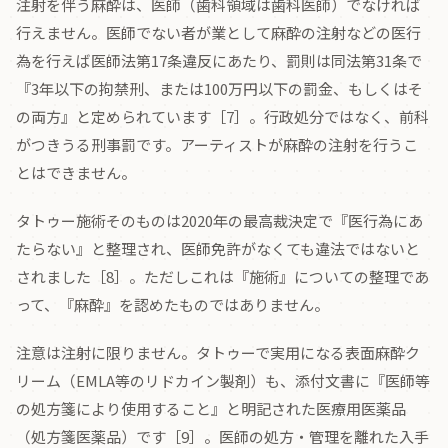
注射を伴う麻酔は、医師（歯科領域は歯科医師）でなければ
行えません。医師でない者が業として麻酔の注射などの医行
為を行えば医師法第17条違反にあたり、罰則は同法第31条で
『3年以下の拘禁刑、または100万円以下の罰金、もしくはそ
の両方』と定められています［7］。行政処分ではなく、前科
がつきうる刑事罰です。アーティストが麻酔の注射を行うこ
とはできません。
タトゥー施術そのものは2020年の最高裁決定で『医行為にあ
たらない』と整理され、医師免許がなくても違法ではないと
されました［8］。ただしこれは『施術』についての整理であ
って、『麻酔』を認めたものではありません。
注意は注射に限りません。タトゥーで実用になる表面麻酔ク
リーム（EMLA等のリドカイン製剤）も、添付文書に『医師等
の処方箋により使用すること』と明記された医療用医薬品
（処方箋医薬品）です［9］。医師の処方・管理を離れた入手